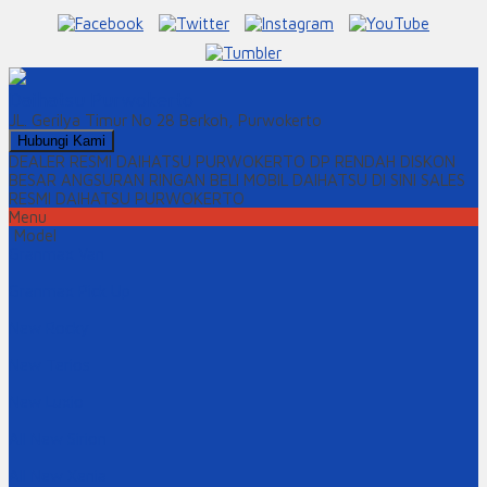
Daihatsu Purwokerto
JL. Gerilya Timur No 28 Berkoh, Purwokerto
Hubungi Kami
DEALER RESMI DAIHATSU PURWOKERTO
DP RENDAH DISKON
BESAR
ANGSURAN RINGAN
BELI MOBIL DAIHATSU DI SINI
SALES
RESMI DAIHATSU PURWOKERTO
Menu
Model
Granmax Van
Granmax Pick Up
New Rocky
New Terios
New Luxio
All New Sirion
All New Xenia