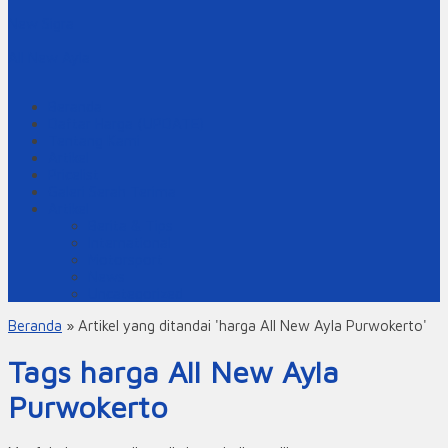
New Sigra
All New Ayla
Beranda
Daftar Harga (UPDATE)
Tentang Kami
Artikel
Pricelist
Galeri Serah Terima
Artikel
Berita & Tips
International
Motorsport
News
Uncategorized
Beranda
»
Artikel yang ditandai 'harga All New Ayla Purwokerto'
Tags harga All New Ayla
Purwokerto