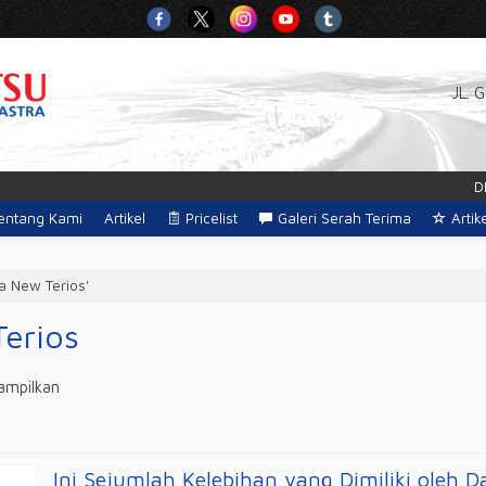
JL. 
DEAL
entang Kami
Artikel
Pricelist
Galeri Serah Terima
Artik
ga New Terios'
erios
tampilkan
Ini Sejumlah Kelebihan yang Dimiliki oleh D