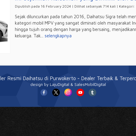
Dipublish pada 16 February 2024 | Dilihat sebanyak 714 kali | Kategori:
Sejak diluncurkan pada tahun 2016, Daihatsu Sigra telah men
kategori mobil MPV yang sangat diminati oleh masyarakat I
hingga tujuh orang dengan harga yang bersaing, menjadikan
keluarga. Tak...
selengkapnya
ler Resmi Daihatsu di Purwokerto
- Dealer Terbaik & Terper
design
by LajuDigital & SalesMobilDigital