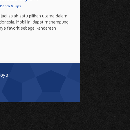
Berita & Tips
jadi salah satu pilihan utama dalam
ndonesia. Mobil ini dapat menampung
nya favorit sebagai kendaraan
caya