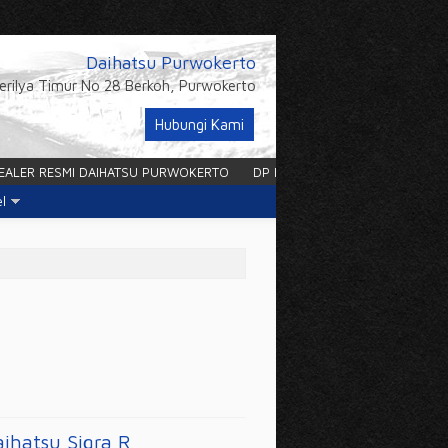
Daihatsu Purwokerto
Gerilya Timur No 28 Berkoh, Purwokerto
Hubungi Kami
ER RESMI DAIHATSU PURWOKERTO
DP RENDAH DISKON BESAR
ANG
el
aihatsu Sigra R