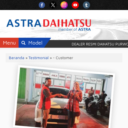
Menu
Model
DEALER RESMI DAIHATSU PURW
Beranda
»
Testimonial
» - Customer