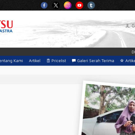
JL. 
DEA
entang Kami
Artikel
Pricelist
Galeri Serah Terima
Artik